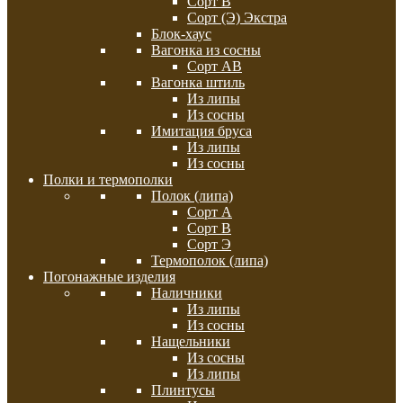
Сорт В
Сорт (Э) Экстра
Блок-хаус
Вагонка из сосны
Сорт АВ
Вагонка штиль
Из липы
Из сосны
Имитация бруса
Из липы
Из сосны
Полки и термополки
Полок (липа)
Сорт А
Сорт В
Сорт Э
Термополок (липа)
Погонажные изделия
Наличники
Из липы
Из сосны
Нащельники
Из сосны
Из липы
Плинтусы