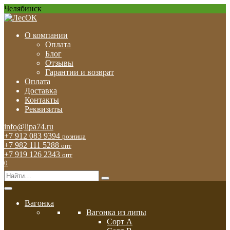
Перейти
Челябинск
к
содержанию
О компании
Оплата
Блог
Отзывы
Гарантии и возврат
Оплата
Доставка
Контакты
Реквизиты
info@lipa74.ru
+7 912 083 9394
розница
+7 982 111 5288
опт
+7 919 126 2343
опт
0
Search
for:
Вагонка
Вагонка из липы
Сорт А