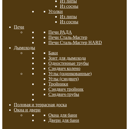
Из липы
Из сосны
Уголки
Из липы
Из сосны
Печи
Печи РАДА
Печи Сталь-Мастер
Печи Сталь-Мастер HARD
Дымоходы
Баки
Зонт для дымохода
Одностенные трубы
Сэндвич колено
Углы (оцинкованные)
Углы (сэндвич)
Тройники
Сэндвич тройник
Сэндвич-трубы
Половая и террасная доска
Окна и двери
Окна для бани
Двери для бани