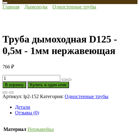
Главная
Дымоходы
Одностенные трубы
Труба дымоходная D125 -
0,5м - 1мм нержавеющая
766
₽
Количество
товара
В корзину
Купить в один клик
Труба
дымоходная
Артикул:
lp2-152
Категория:
Одностенные трубы
D125
-
Детали
0,5м
Отзывы (0)
-
1мм
нержавеющая
Материал
Нержавейка