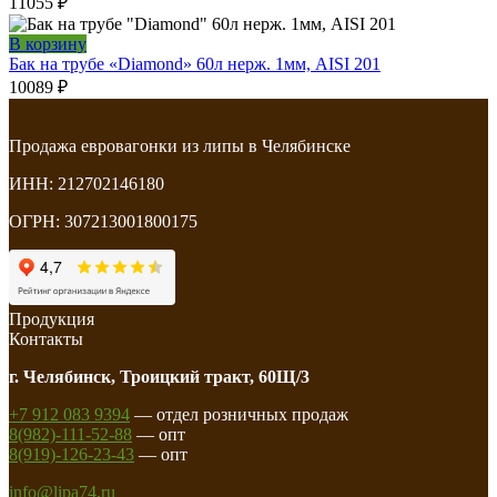
11055
₽
В корзину
Бак на трубе «Diamond» 60л нерж. 1мм, AISI 201
10089
₽
Продажа евровагонки из липы в Челябинске
ИНН: 212702146180
ОГРН: 307213001800175
Продукция
Контакты
г. Челябинск, Троицкий тракт, 60Щ/3
+7 912 083 9394
— отдел розничных продаж
8(982)-111-52-88
— опт
8(919)-126-23-43
— опт
info@lipa74.ru