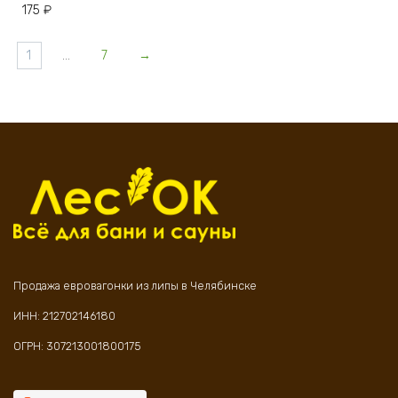
175
₽
1
…
7
→
Продажа евровагонки из липы в Челябинске
ИНН: 212702146180
ОГРН: 307213001800175