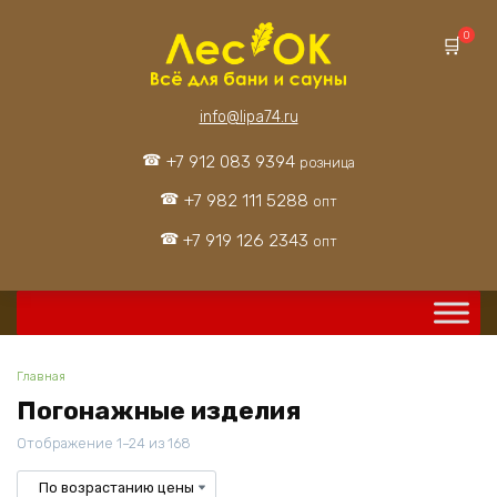
Перейти
к
0
содержанию
info@lipa74.ru
+7 912 083 9394
розница
+7 982 111 5288
опт
+7 919 126 2343
опт
Главная
Погонажные изделия
Цены:
Отображение 1–24 из 168
по
возрастанию