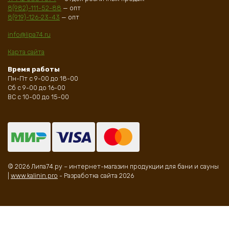
8(982)-111-52-88
— опт
8(919)-126-23-43
— опт
info@lipa74.ru
Карта сайта
Время работы
Пн-Пт с 9-00 до 18-00
Сб с 9-00 до 16-00
ВС с 10-00 до 15-00
© 2026 Липа74.ру – интернет-магазин продукции для бани и сауны
|
www.kalinin.pro
- Разработка сайта 2026