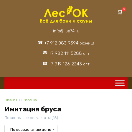
Перейти
к
0
содержанию
info@lipa74.ru
+7 912 083 9394
розница
+7 982 111 5288
опт
+7 919 126 2343
опт
Главная
Вагонка
Имитация бруса
Цены:
Показаны все результаты (18)
по
возрастанию