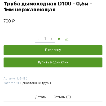
Труба дымоходная D100 - 0,5м -
1мм нержавеющая
700
₽
Количество
товара
Труба
В корзину
дымоходная
D100
-
Купить в один клик
0,5м
-
1мм
Артикул:
lp2-136
нержавеющая
Категория:
Одностенные трубы
Детали
Отзывы (0)