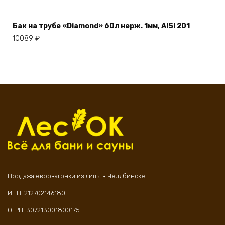
Бак на трубе «Diamond» 60л нерж. 1мм, AISI 201
10089
₽
Продажа евровагонки из липы в Челябинске
ИНН: 212702146180
ОГРН: 307213001800175