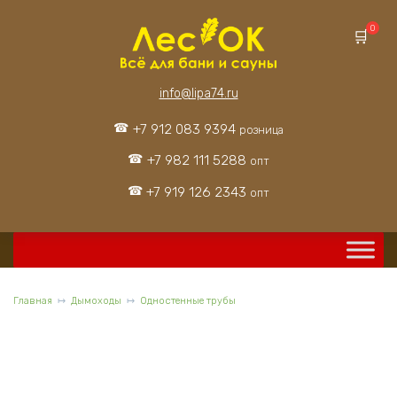
Перейти
к
0
содержанию
info@lipa74.ru
+7 912 083 9394
розница
+7 982 111 5288
опт
+7 919 126 2343
опт
Главная
Дымоходы
Одностенные трубы