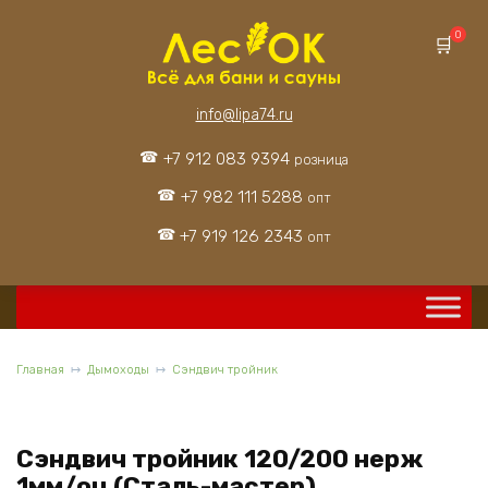
Перейти
к
0
содержанию
info@lipa74.ru
+7 912 083 9394
розница
+7 982 111 5288
опт
+7 919 126 2343
опт
Главная
Дымоходы
Сэндвич тройник
Сэндвич тройник 120/200 нерж
1мм/оц (Сталь-мастер)