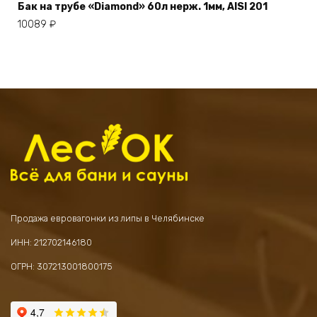
Бак на трубе «Diamond» 60л нерж. 1мм, AISI 201
10089
₽
Продажа евровагонки из липы в Челябинске
ИНН: 212702146180
ОГРН: 307213001800175