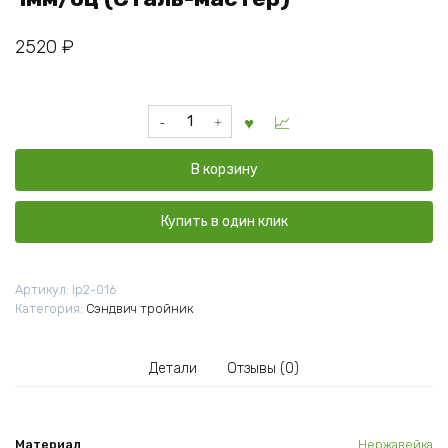
2520
₽
Количество
товара
Сэндвич
В корзину
тройник
120/200
нерж
Купить в один клик
1мм/
оц
(Сталь-
Артикул:
lp2-016
мастер)
Категория:
Сэндвич тройник
Детали
Отзывы (0)
Материал
Нержавейка