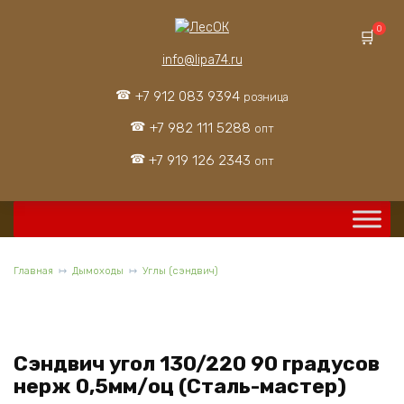
Перейти
к
0
содержанию
info@lipa74.ru
+7 912 083 9394
розница
+7 982 111 5288
опт
+7 919 126 2343
опт
Главная
Дымоходы
Углы (сэндвич)
Сэндвич угол 130/220 90 градусов
нерж 0,5мм/оц (Сталь-мастер)