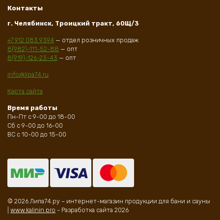
Контакты
г. Челябинск, Троицкий тракт, 60Щ/3
+7 912 083 9394
— отдел розничных продаж
8(982)-111-52-88
— опт
8(919)-126-23-43
— опт
info@lipa74.ru
Карта сайта
Время работы
Пн-Пт с 9-00 до 18-00
Сб с 9-00 до 16-00
ВС с 10-00 до 15-00
© 2026 Липа74.ру – интернет-магазин продукции для бани и сауны
|
www.kalinin.pro
- Разработка сайта 2026