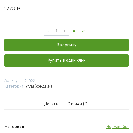
1770
₽
Количество
товара
Сэндвич
В корзину
угол
130/220
90
Купить в один клик
градусов
нерж
0,5мм/
Артикул:
lp2-092
оц
Категория:
Углы (сэндвич)
(Сталь-
мастер)
Детали
Отзывы (0)
Материал
Нержавейка