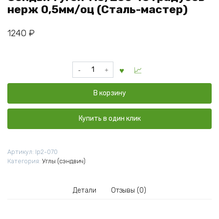
нерж 0,5мм/оц (Сталь-мастер)
1240
₽
Количество
товара
Сэндвич
В корзину
угол
115/200
45
Купить в один клик
градусов
нерж
0,5мм/
Артикул:
lp2-070
оц
Категория:
Углы (сэндвич)
(Сталь-
мастер)
Детали
Отзывы (0)