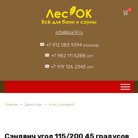
Перейти
к
0
содержанию
info@lipa74.ru
+7 912 083 9394
розница
+7 982 111 5288
опт
+7 919 126 2343
опт
Главная
Дымоходы
Углы (сэндвич)
Сэндвич угол 115/200 45 градусов