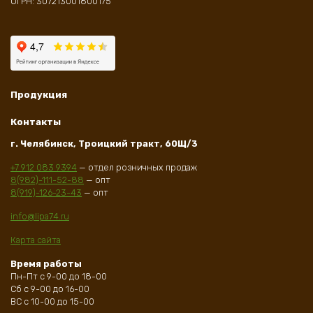
ОГРН: 307213001800175
Продукция
Контакты
г. Челябинск, Троицкий тракт, 60Щ/3
+7 912 083 9394
— отдел розничных продаж
8(982)-111-52-88
— опт
8(919)-126-23-43
— опт
info@lipa74.ru
Карта сайта
Время работы
Пн-Пт с 9-00 до 18-00
Сб с 9-00 до 16-00
ВС с 10-00 до 15-00