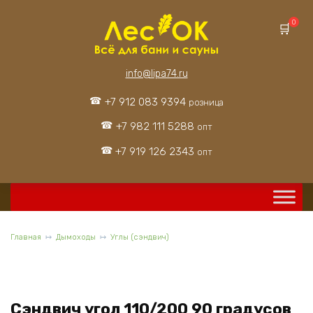
Перейти
к
0
содержанию
info@lipa74.ru
+7 912 083 9394
розница
+7 982 111 5288
опт
+7 919 126 2343
опт
Главная
Дымоходы
Углы (сэндвич)
Сэндвич угол 110/200 90 градусов