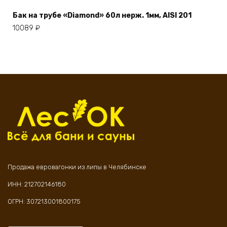
Бак на трубе «Diamond» 60л нерж. 1мм, AISI 201
10089
₽
Продажа евровагонки из липы в Челябинске
ИНН: 212702146180
ОГРН: 307213001800175