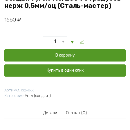
нерж 0,5мм/оц (Сталь-мастер)
1660
₽
Количество
товара
Сэндвич
В корзину
угол
110/200
90
Купить в один клик
градусов
нерж
0,5мм/
Артикул:
lp2-066
оц
Категория:
Углы (сэндвич)
(Сталь-
мастер)
Детали
Отзывы (0)