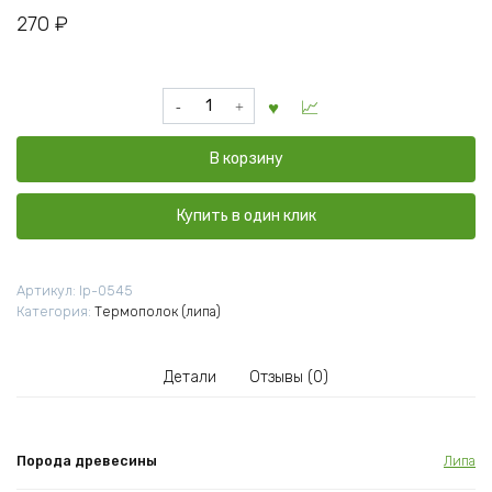
270
₽
Количество
товара
Полок
В корзину
термо
липа
26x90x1000
Купить в один клик
мм
Артикул:
lp-0545
Категория:
Термополок (липа)
Детали
Отзывы (0)
Порода древесины
Липа