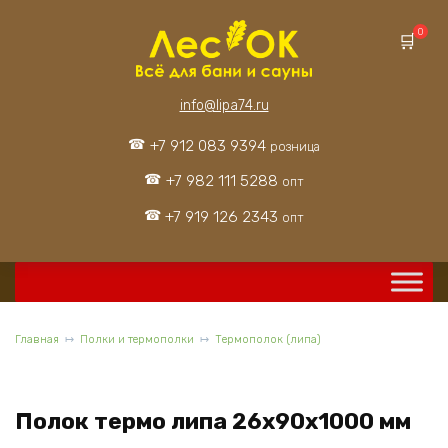
Перейти
к
0
содержанию
info@lipa74.ru
+7 912 083 9394
розница
+7 982 111 5288
опт
+7 919 126 2343
опт
Главная
Полки и термополки
Термополок (липа)
Полок термо липа 26x90x1000 мм