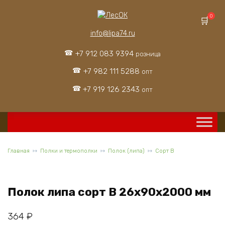
Перейти
к
0
содержанию
info@lipa74.ru
+7 912 083 9394
розница
+7 982 111 5288
опт
+7 919 126 2343
опт
Главная
Полки и термополки
Полок (липа)
Сорт В
Полок липа сорт В 26x90x2000 мм
364
₽