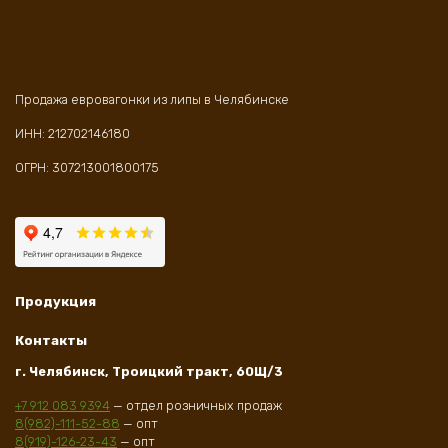
Продажа евровагонки из липы в Челябинске
ИНН: 212702146180
ОГРН: 307213001800175
Продукция
Контакты
г. Челябинск, Троицкий тракт, 60Щ/3
+7 912 083 9394
— отдел розничных продаж
8(982)-111-52-88
— опт
8(919)-126-23-43
— опт