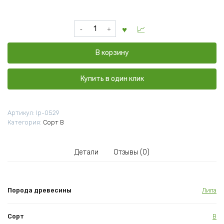
Количество
товара
Полок
В корзину
липа
сорт
В
Купить в один клик
26x90x2000
мм
Артикул:
lp-0529
Категория:
Сорт В
Детали
Отзывы (0)
Порода древесины
Липа
Сорт
В