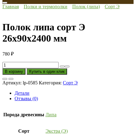
Главная
Полки и термополки
Полок (липа)
Сорт Э
Полок липа сорт Э
26x90x2400 мм
780
₽
Количество
товара
В корзину
Купить в один клик
Полок
липа
Артикул:
lp-0585
Категория:
Сорт Э
сорт
Э
Детали
26x90x2400
Отзывы (0)
мм
Порода древесины
Липа
Сорт
Экстра (Э)