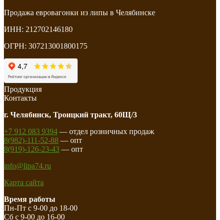
Продажа евровагонки из липы в Челябинске
ИНН: 212702146180
ОГРН: 307213001800175
Продукция
Контакты
г. Челябинск, Троицкий тракт, 60Щ/3
+7 912 083 9394
— отдел розничных продаж
8(982)-111-52-88
— опт
8(919)-126-23-43
— опт
info@lipa74.ru
Карта сайта
Время работы
Пн-Пт с 9-00 до 18-00
Сб с 9-00 до 16-00