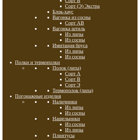
Сорт В
Сорт (Э) Экстра
Блок-хаус
Вагонка из сосны
Сорт АВ
Вагонка штиль
Из липы
Из сосны
Имитация бруса
Из липы
Из сосны
Полки и термополки
Полок (липа)
Сорт А
Сорт В
Сорт Э
Термополок (липа)
Погонажные изделия
Наличники
Из липы
Из сосны
Нащельники
Из сосны
Из липы
Плинтусы