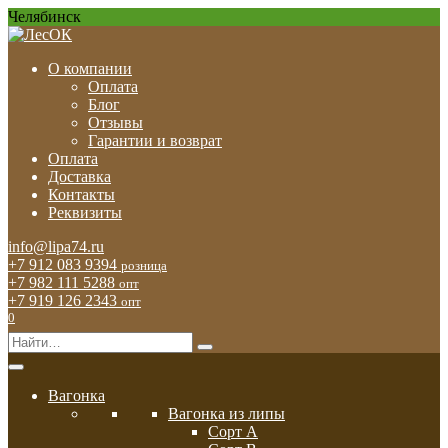
Перейти
Челябинск
к
содержанию
О компании
Оплата
Блог
Отзывы
Гарантии и возврат
Оплата
Доставка
Контакты
Реквизиты
info@lipa74.ru
+7 912 083 9394
розница
+7 982 111 5288
опт
+7 919 126 2343
опт
0
Search
for:
Вагонка
Вагонка из липы
Сорт А