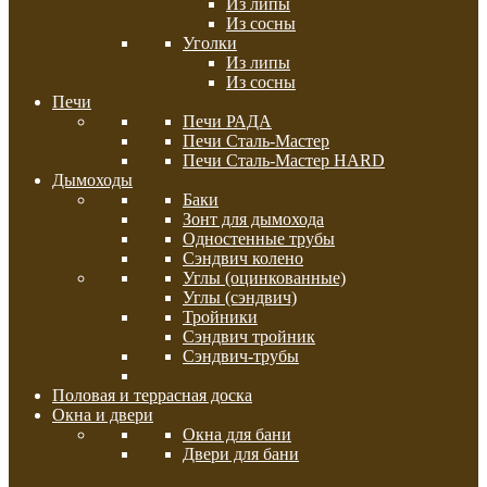
Из липы
Из сосны
Уголки
Из липы
Из сосны
Печи
Печи РАДА
Печи Сталь-Мастер
Печи Сталь-Мастер HARD
Дымоходы
Баки
Зонт для дымохода
Одностенные трубы
Сэндвич колено
Углы (оцинкованные)
Углы (сэндвич)
Тройники
Сэндвич тройник
Сэндвич-трубы
Половая и террасная доска
Окна и двери
Окна для бани
Двери для бани