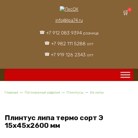
Перейти
к
0
содержанию
info@lipa74.ru
+7 912 083 9394
розница
+7 982 111 5288
опт
+7 919 126 2343
опт
Главная
Погонажные изделия
Плинтусы
Из липы
Плинтус липа термо сорт Э
15x45x2600 мм