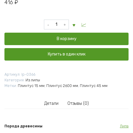
416
₽
Количество
товара
Плинтус
В корзину
липа
термо
сорт
Купить в один клик
Э
15x45x2600
мм
Артикул:
lp-0366
Категория:
Из липы
Метки:
Плинтус 15 мм
,
Плинтус 2600 мм
,
Плинтус 45 мм
Детали
Отзывы (0)
Порода древесины
Липа