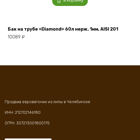
В корзину
Бак на трубе «Diamond» 60л нерж. 1мм, AISI 201
10089
₽
Продажа евровагонки из липы в Челябинске
ИНН: 212702146180
ОГРН: 307213001800175