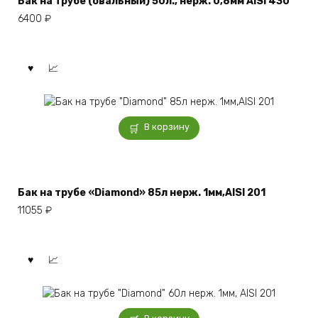
Бак на трубе (овальный) 50л., нерж. 0,8мм AISI 430
6400
₽
В корзину
Бак на трубе «Diamond» 85л нерж. 1мм,AISI 201
11055
₽