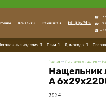
+7 
info@lipa74.ru
ставка
Контакты
Реквизиты
+7 
+7 
Погонажные изделия
Печи
Дымоходы
Полова
Главная
Погонажные изделия
На
Нащельник 
А 6x29x220
352
₽