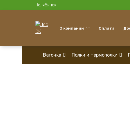
Перейти
Челябинск
к
содержанию
О компании
Оплата
До
Вагонка
Полки и термополки