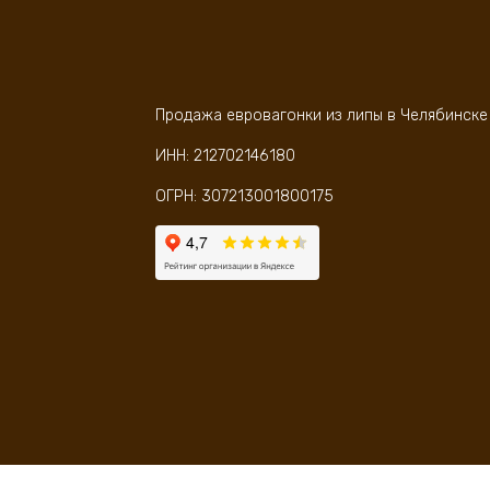
Продажа евровагонки из липы в Челябинске
Ба
ИНН: 212702146180
В корзину
Бак на трубе(овальный)
50л
70л. нерж. 0,8мм AISI 430
43
ОГРН: 307213001800175
8100
₽
64