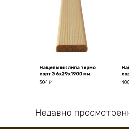
Нащельник липа термо
На
сорт Э 6x29x1900 мм
со
В корзину
304
₽
48
Недавно просмотрен