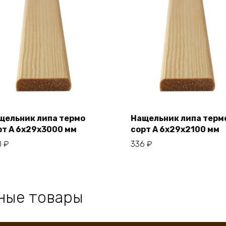
щельник липа термо
Нащельник липа терм
рт А 6x29x3000 мм
сорт А 6x29x2100 мм
В корзину
В корзину
0
₽
336
₽
ные товары