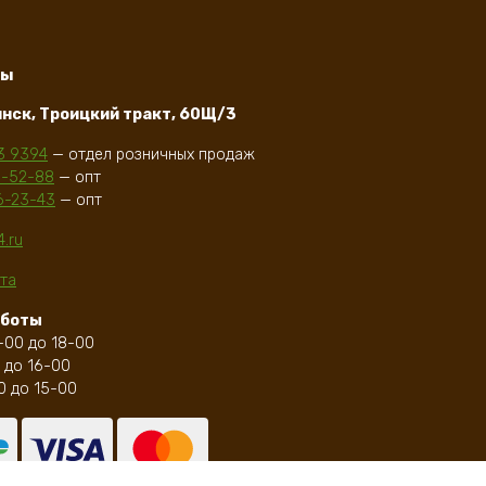
ты
инск, Троицкий тракт, 60Щ/3
3 9394
— отдел розничных продаж
В корзину
d»
Бак на трубе «Diamond»
1-52-88
— опт
60л нерж. 1мм, AISI 201
6-23-43
— опт
10089
₽
4.ru
та
аботы
-00 до 18-00
 до 16-00
0 до 15-00