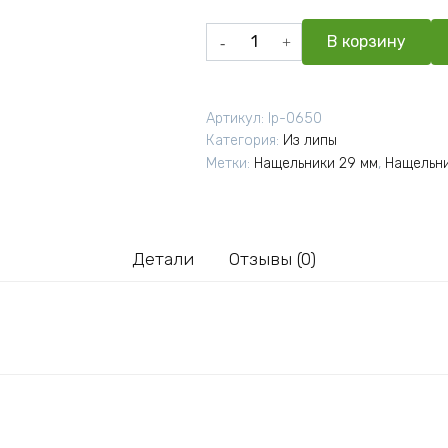
Количество
В корзину
товара
Нащельник
липа
Артикул:
lp-0650
термо
Категория:
Из липы
сорт
Метки:
Нащельники 29 мм
,
Нащельни
А
6x29x2200
мм
Детали
Отзывы (0)