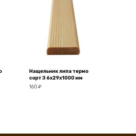
о
Нащельник липа термо
сорт Э 6x29x1000 мм
В корзину
160
₽