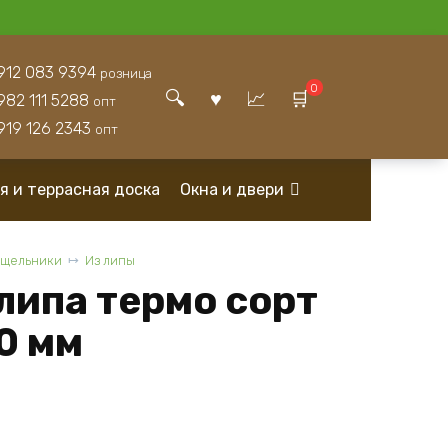
912 083 9394
розница
0
982 111 5288
опт
919 126 2343
опт
я и террасная доска
Окна и двери
щельники
Из липы
липа термо сорт
0 мм