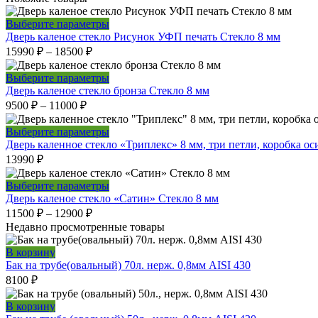
Этот
Выберите параметры
товар
Дверь каленое стекло Рисунок УФП печать Стекло 8 мм
Диапазон
имеет
15990
₽
–
18500
₽
цен:
несколько
вариаций.
15990 ₽
Этот
Выберите параметры
Опции
–
товар
Дверь каленое стекло бронза Стекло 8 мм
можно
Диапазон
имеет
18500 ₽
9500
₽
–
11000
₽
выбрать
цен:
несколько
на
вариаций.
9500 ₽
Этот
Выберите параметры
странице
Опции
–
товар
Дверь каленное стекло «Триплекс» 8 мм, три петли, коробка ос
товара.
можно
имеет
11000 ₽
13990
₽
выбрать
несколько
на
вариаций.
Этот
Выберите параметры
странице
Опции
товар
Дверь каленое стекло «Сатин» Стекло 8 мм
товара.
можно
Диапазон
имеет
11500
₽
–
12900
₽
выбрать
цен:
несколько
Недавно просмотренные товары
на
вариаций.
11500 ₽
странице
Опции
–
В корзину
товара.
можно
Бак на трубе(овальный) 70л. нерж. 0,8мм AISI 430
12900 ₽
выбрать
8100
₽
на
странице
В корзину
товара.