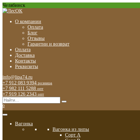
Перейти
Челябинск
к
содержанию
О компании
Оплата
Блог
Отзывы
Гарантии и возврат
Оплата
Доставка
Контакты
Реквизиты
info@lipa74.ru
+7 912 083 9394
розница
+7 982 111 5288
опт
+7 919 126 2343
опт
Search
for:
0
Вагонка
Вагонка из липы
Сорт А