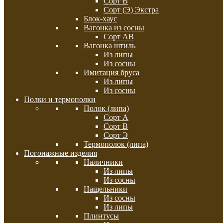
Сорт В
Сорт (Э) Экстра
Блок-хаус
Вагонка из сосны
Сорт АВ
Вагонка штиль
Из липы
Из сосны
Имитация бруса
Из липы
Из сосны
Полки и термополки
Полок (липа)
Сорт А
Сорт В
Сорт Э
Термополок (липа)
Погонажные изделия
Наличники
Из липы
Из сосны
Нащельники
Из сосны
Из липы
Плинтусы