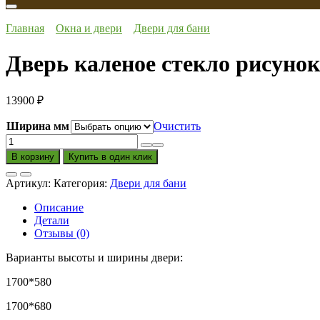
Главная
Окна и двери
Двери для бани
Дверь каленое стекло рисуно
13900
₽
Ширина мм
Очистить
Количество
товара
В корзину
Купить в один клик
Дверь
каленое
Артикул:
Категория:
Двери для бани
стекло
рисунок
Описание
пескоструйный
Детали
Стекло
Отзывы (0)
8
мм
Варианты высоты и ширины двери:
1700*580
1700*680