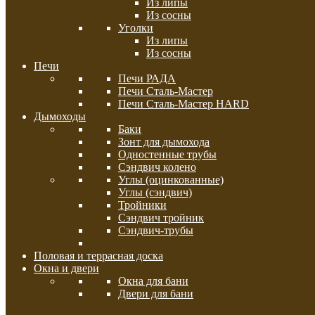
Из липы
Из сосны
Уголки
Из липы
Из сосны
Печи
Печи РАДА
Печи Сталь-Мастер
Печи Сталь-Мастер HARD
Дымоходы
Баки
Зонт для дымохода
Одностенные трубы
Сэндвич колено
Углы (оцинкованные)
Углы (сэндвич)
Тройники
Сэндвич тройник
Сэндвич-трубы
Половая и террасная доска
Окна и двери
Окна для бани
Двери для бани