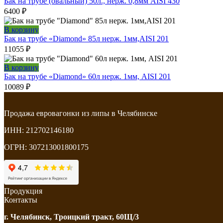
Бак на трубе (овальный) 50л., нерж. 0,8мм AISI 430
6400
₽
В корзину
Бак на трубе «Diamond» 85л нерж. 1мм,AISI 201
11055
₽
В корзину
Бак на трубе «Diamond» 60л нерж. 1мм, AISI 201
10089
₽
Продажа евровагонки из липы в Челябинске
ИНН: 212702146180
ОГРН: 307213001800175
Продукция
Контакты
г. Челябинск, Троицкий тракт, 60Щ/3