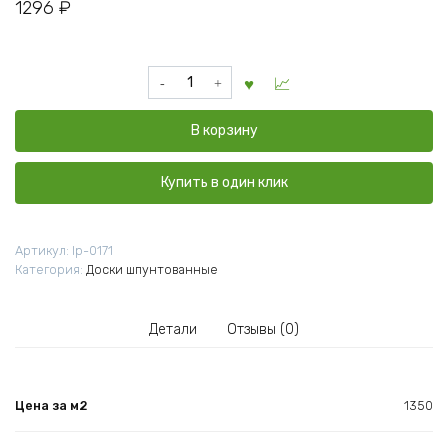
1296
₽
Количество
товара
Доска
В корзину
пола
шпунтованая
сосна
Купить в один клик
сорт
А
36x135x6000
Артикул:
lp-0171
мм
Категория:
Доски шпунтованные
Детали
Отзывы (0)
Цена за м2
1350