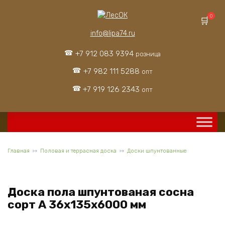
Перейти
к
0
содержанию
info@lipa74.ru
+7 912 083 9394
розница
+7 982 111 5288
опт
+7 919 126 2343
опт
Главная
Половая и террасная доска
Доски шпунтованные
Доска пола шпунтованая сосна
сорт А 36x135x6000 мм