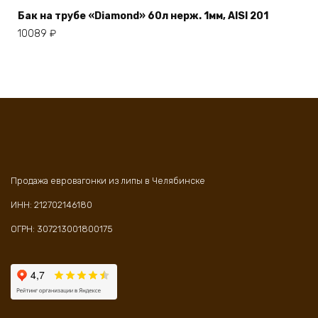
Бак на трубе «Diamond» 60л нерж. 1мм, AISI 201
10089
₽
Продажа евровагонки из липы в Челябинске
ИНН: 212702146180
ОГРН: 307213001800175