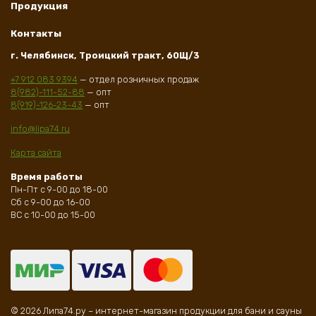
Продукция
Контакты
г. Челябинск, Троицкий тракт, 60Щ/3
+7 912 083 9394
— отдел розничных продаж
8(982)-111-52-88
— опт
8(919)-126-23-43
— опт
info@lipa74.ru
Карта сайта
Время работы
Пн-Пт с 9-00 до 18-00
Сб с 9-00 до 16-00
ВС с 10-00 до 15-00
© 2026 Липа74.ру – интернет-магазин продукции для бани и сауны