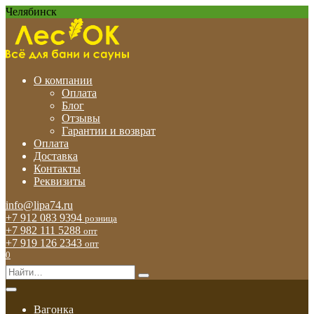
Перейти
Челябинск
к
содержанию
О компании
Оплата
Блог
Отзывы
Гарантии и возврат
Оплата
Доставка
Контакты
Реквизиты
info@lipa74.ru
+7 912 083 9394
розница
+7 982 111 5288
опт
+7 919 126 2343
опт
0
Search
for:
Вагонка