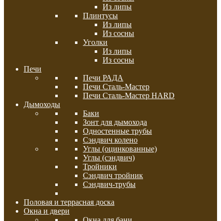
Из липы
Плинтусы
Из липы
Из сосны
Уголки
Из липы
Из сосны
Печи
Печи РАДА
Печи Сталь-Мастер
Печи Сталь-Мастер HARD
Дымоходы
Баки
Зонт для дымохода
Одностенные трубы
Сэндвич колено
Углы (оцинкованные)
Углы (сэндвич)
Тройники
Сэндвич тройник
Сэндвич-трубы
Половая и террасная доска
Окна и двери
Окна для бани