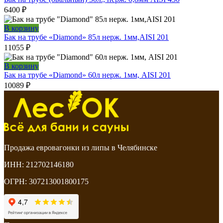
6400
₽
В корзину
Бак на трубе «Diamond» 85л нерж. 1мм,AISI 201
11055
₽
В корзину
Бак на трубе «Diamond» 60л нерж. 1мм, AISI 201
10089
₽
Продажа евровагонки из липы в Челябинске
ИНН: 212702146180
ОГРН: 307213001800175