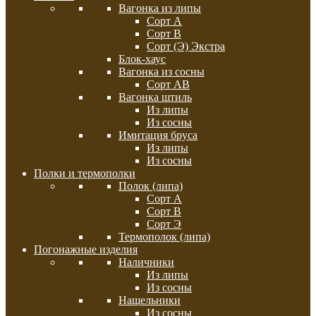
Вагонка из липы
Сорт А
Сорт В
Сорт (Э) Экстра
Блок-хаус
Вагонка из сосны
Сорт АВ
Вагонка штиль
Из липы
Из сосны
Имитация бруса
Из липы
Из сосны
Полки и термополки
Полок (липа)
Сорт А
Сорт В
Сорт Э
Термополок (липа)
Погонажные изделия
Наличники
Из липы
Из сосны
Нащельники
Из сосны