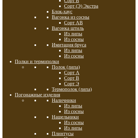
Сорт В
Сорт (Э) Экстра
Блок-хаус
Вагонка из сосны
Сорт АВ
Вагонка штиль
Из липы
Из сосны
Имитация бруса
Из липы
Из сосны
Полки и термополки
Полок (липа)
Сорт А
Сорт В
Сорт Э
Термополок (липа)
Погонажные изделия
Наличники
Из липы
Из сосны
Нащельники
Из сосны
Из липы
Плинтусы