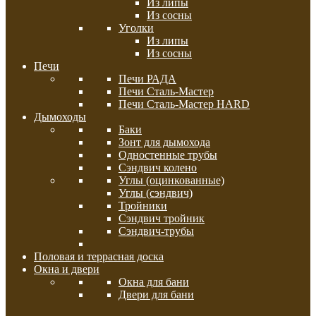
Из липы
Из сосны
Уголки
Из липы
Из сосны
Печи
Печи РАДА
Печи Сталь-Мастер
Печи Сталь-Мастер HARD
Дымоходы
Баки
Зонт для дымохода
Одностенные трубы
Сэндвич колено
Углы (оцинкованные)
Углы (сэндвич)
Тройники
Сэндвич тройник
Сэндвич-трубы
Половая и террасная доска
Окна и двери
Окна для бани
Двери для бани