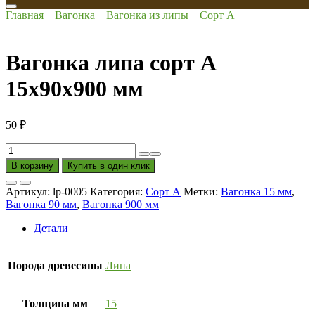
Главная
Вагонка
Вагонка из липы
Сорт А
Вагонка липа сорт А
15x90x900 мм
50
₽
Количество
товара
В корзину
Купить в один клик
Вагонка
липа
Артикул:
lp-0005
Категория:
Сорт А
Метки:
Вагонка 15 мм
,
сорт
Вагонка 90 мм
,
Вагонка 900 мм
А
15x90x900
Детали
мм
Порода древесины
Липа
Толщина мм
15