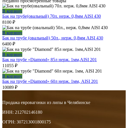
Недавно просмотренные товары
В корзину
Бак на трубе(овальный) 70л. нерж. 0,8мм AISI 430
8100
₽
В корзину
Бак на трубе (овальный) 50л., нерж. 0,8мм AISI 430
6400
₽
В корзину
Бак на трубе «Diamond» 85л нерж. 1мм,AISI 201
11055
₽
В корзину
Бак на трубе «Diamond» 60л нерж. 1мм, AISI 201
10089
₽
Продажа евровагонки из липы в Челябинске
ИНН: 212702146180
ОГРН: 307213001800175