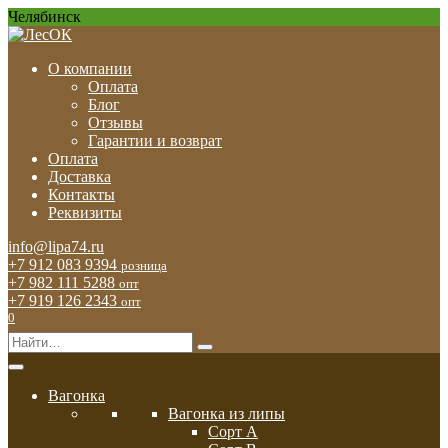
Перейти
Челябинск
к
содержанию
О компании
Оплата
Блог
Отзывы
Гарантии и возврат
Оплата
Доставка
Контакты
Реквизиты
info@lipa74.ru
+7 912 083 9394
розница
+7 982 111 5288
опт
+7 919 126 2343
опт
0
Search
for:
Вагонка
Вагонка из липы
Сорт А